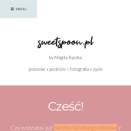
Skip
MENU
to
content
sweetspoon.pl
by Magda Rączka
jedzenie
•
podróże
•
fotografia
•
życie
Cześć!
Czy widziałaś już
Bardzo Słodkiego eBooka
z