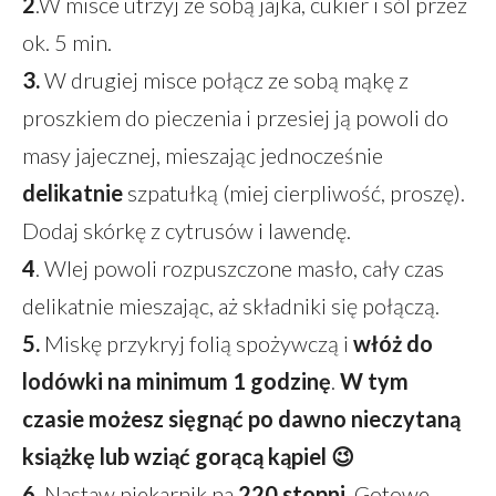
2
.W misce utrzyj ze sobą jajka, cukier i sól przez
ok. 5 min.
3.
W drugiej misce połącz ze sobą mąkę z
proszkiem do pieczenia i przesiej ją powoli do
masy jajecznej, mieszając jednocześnie
delikatnie
szpatułką (miej cierpliwość, proszę).
Dodaj skórkę z cytrusów i lawendę.
4
. Wlej powoli rozpuszczone masło, cały czas
delikatnie mieszając, aż składniki się połączą.
5.
Miskę przykryj folią spożywczą i
włóż do
lodówki na minimum 1 godzinę
.
W tym
czasie możesz sięgnąć po dawno nieczytaną
książkę lub wziąć gorącą kąpiel 😉
6.
Nastaw piekarnik na
220 stopni
. Gotowe