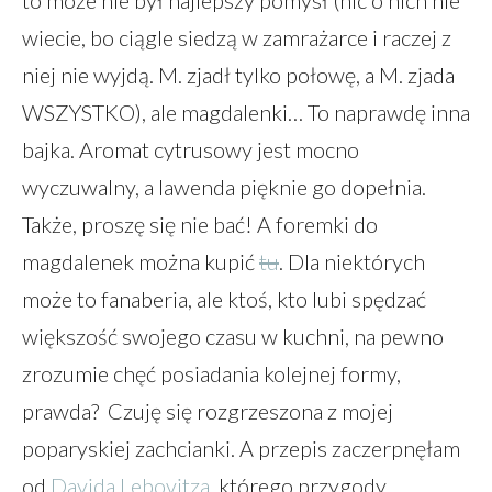
wiecie, bo ciągle siedzą w zamrażarce i raczej z
niej nie wyjdą. M. zjadł tylko połowę, a M. zjada
WSZYSTKO), ale magdalenki… To naprawdę inna
bajka. Aromat cytrusowy jest mocno
wyczuwalny, a lawenda pięknie go dopełnia.
Także, proszę się nie bać! A foremki do
magdalenek można kupić
tu
. Dla niektórych
może to fanaberia, ale ktoś, kto lubi spędzać
większość swojego czasu w kuchni, na pewno
zrozumie chęć posiadania kolejnej formy,
prawda? Czuję się rozgrzeszona z mojej
poparyskiej zachcianki. A przepis zaczerpnęłam
od
Davida Lebovitza
, którego przygody