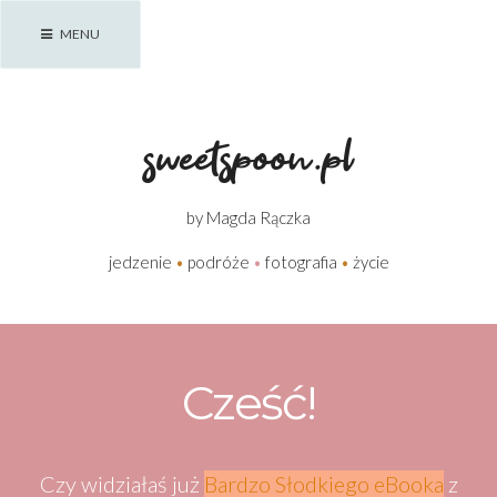
Skip
MENU
to
content
sweetspoon.pl
by Magda Rączka
jedzenie
•
podróże
•
fotografia
•
życie
Cześć!
Czy widziałaś już
Bardzo Słodkiego eBooka
z