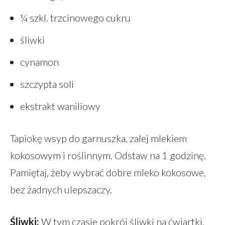
¼ szkl. trzcinowego cukru
śliwki
cynamon
szczypta soli
ekstrakt waniliowy
Tapiokę wsyp do garnuszka, zalej mlekiem
kokosowym i roślinnym. Odstaw na 1 godzinę.
Pamiętaj, żeby wybrać dobre mleko kokosowe,
bez żadnych ulepszaczy.
Śliwki:
W tym czasie pokrój śliwki na ćwiartki,