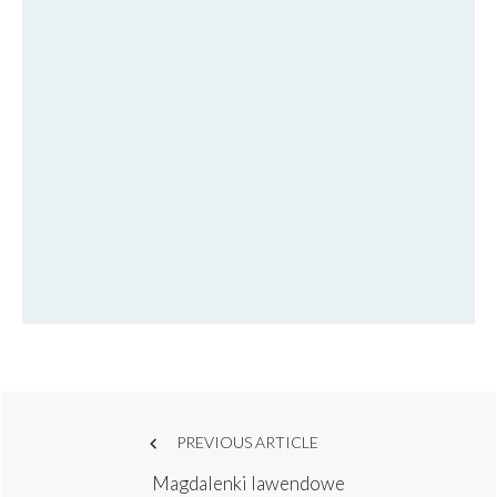
Post
PREVIOUS ARTICLE
Magdalenki lawendowe