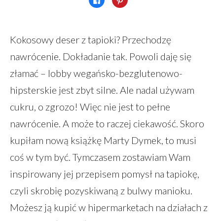
aby
na
udostępnić
Pinterest(Otwiera
na
się
Facebooku(Otwiera
w
się
nowym
w
oknie)
Kokosowy deser z tapioki? Przechodzę
nowym
oknie)
nawrócenie. Dokładanie tak. Powoli daję się
złamać – lobby wegańsko-bezglutenowo-
hipsterskie jest zbyt silne. Ale nadal używam
cukru, o zgrozo! Więc nie jest to pełne
nawrócenie. A może to raczej ciekawość. Skoro
kupiłam nową książkę Marty Dymek, to musi
coś w tym być. Tymczasem zostawiam Wam
inspirowany jej przepisem pomysł na tapiokę,
czyli skrobię pozyskiwaną z bulwy manioku.
Możesz ją kupić w hipermarketach na działach z