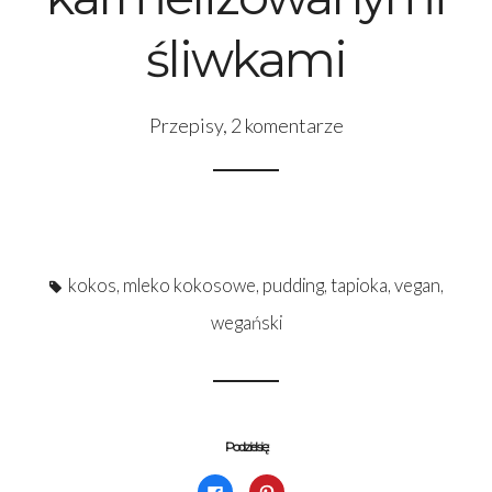
śliwkami
Przepisy
,
2 komentarze
kokos
,
mleko kokosowe
,
pudding
,
tapioka
,
vegan
,
wegański
Podziel się:
Kliknij,
Udostępniej