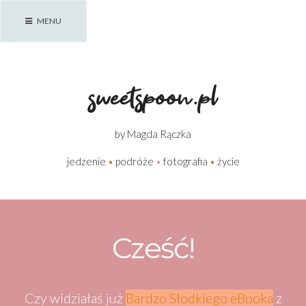
Skip
MENU
to
content
sweetspoon.pl
by Magda Rączka
jedzenie
•
podróże
•
fotografia
•
życie
Cześć!
Czy widziałaś już
Bardzo Słodkiego eBooka
z