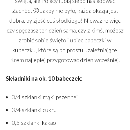
święta, ale Polacy lubią ślepo naśladować
Zachód. 🙂 Jakby nie było, każda okazja jest
dobra, by zjeść coś słodkiego! Nieważne więc
czy spędzasz ten dzień sama, czy z kimś, możesz
zrobić sobie święto i upiec babeczki w
kubeczku, które są po prostu uzależniające.
Krem najlepiej przygotować dzień wcześniej.
Składniki na ok. 10 babeczek:
3/4 szklanki mąki pszennej
3/4 szklanki cukru
0,5 szklanki kakao