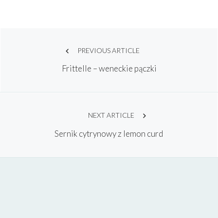
Post
PREVIOUS ARTICLE
Frittelle – weneckie pączki
navigation
NEXT ARTICLE
Sernik cytrynowy z lemon curd