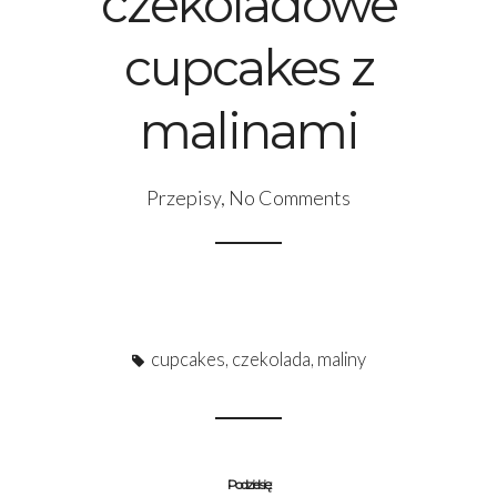
czekoladowe
cupcakes z
malinami
Przepisy
,
No Comments
cupcakes
,
czekolada
,
maliny
Podziel się: