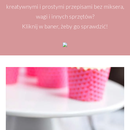
kreatywnymi i prostymi przepisami bez miksera,
wagi i innych sprzętów?
Kliknij w baner, żeby go sprawdzić!