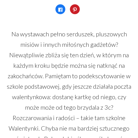
Kliknij,
Udostępniej
aby
na
udostępnić
Pinterest(Otwiera
na
się
Facebooku(Otwiera
w
się
nowym
w
oknie)
Na wystawach pełno serduszek, pluszowych
nowym
oknie)
misiów i innych miłośnych gadżetów?
Niewątpliwie zbliża się ten dzień, w którym na
każdym kroku będzie można się natknąć na
zakochańców. Pamiętam to podekscytowanie w
szkole podstawowej, gdy jeszcze działała poczta
walentynkowa: dostanę kartkę od niego, czy
może może od tego brzydala z 3c?
Rozczarowania i radości – takie tam szkolne
Walentynki. Chyba nie ma bardziej sztucznego