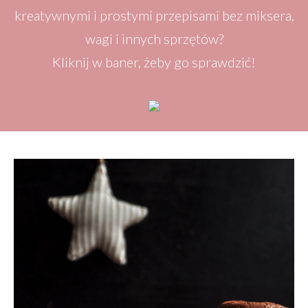
kreatywnymi i prostymi przepisami bez miksera,
wagi i innych sprzętów?
Kliknij w baner, żeby go sprawdzić!