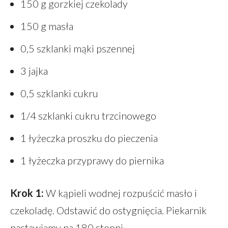
150 g gorzkiej czekolady
150 g masła
0,5 szklanki mąki pszennej
3 jajka
0,5 szklanki cukru
1/4 szklanki cukru trzcinowego
1 łyżeczka proszku do pieczenia
1 łyżeczka przyprawy do piernika
Krok 1:
W kąpieli wodnej rozpuścić masło i
czekoladę. Odstawić do ostygnięcia. Piekarnik
nastawiamy na 180 stopni