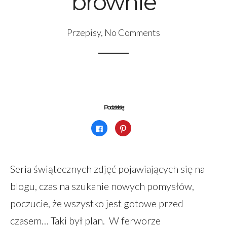
brownie
Przepisy
,
No Comments
Podziel się:
Kliknij,
Udostępniej
aby
na
udostępnić
Pinterest(Otwiera
na
się
Facebooku(Otwiera
w
się
nowym
w
oknie)
Seria świątecznych zdjęć pojawiających się na
nowym
oknie)
blogu, czas na szukanie nowych pomysłów,
poczucie, że wszystko jest gotowe przed
czasem… Taki był plan. W ferworze