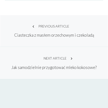
Post
PREVIOUS ARTICLE
Ciasteczka z masłem orzechowym i czekoladą
navigation
NEXT ARTICLE
Jak samodzielnie przygotować mleko kokosowe?