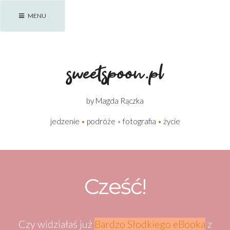
Skip
MENU
to
content
sweetspoon.pl
by Magda Rączka
jedzenie
•
podróże
•
fotografia
•
życie
Cześć!
Czy widziałaś już
Bardzo Słodkiego eBooka
z