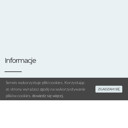
Informacje
Serwis wykorzystuje pliki cookies. Korzystając
Szukaj:
ze strony wyrażasz zgodę na wykorzystywanie
ZGADZAM SIĘ
plików cookies.
dowiedz się więcej.
Polityka Cookies
SWEETSPOON MAGDA RĄCZKA 2020