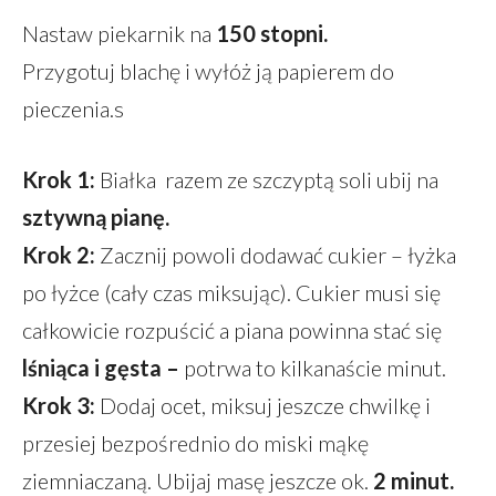
Nastaw piekarnik na
150 stopni.
Przygotuj blachę i wyłóż ją papierem do
pieczenia.s
Krok 1:
Białka razem ze szczyptą soli ubij na
sztywną pianę.
Krok 2:
Zacznij powoli dodawać cukier – łyżka
po łyżce (cały czas miksując). Cukier musi się
całkowicie rozpuścić a piana powinna stać się
lśniąca i gęsta –
potrwa to kilkanaście minut.
Krok 3:
Dodaj ocet, miksuj jeszcze chwilkę i
przesiej bezpośrednio do miski mąkę
ziemniaczaną. Ubijaj masę jeszcze ok.
2 minut.