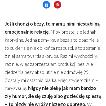
Kliknij,
Udostępniej
aby
na
udostępnić
Pinterest(Otwiera
na
się
Facebooku(Otwiera
w
się
nowym
w
oknie)
Jeśli chodzi o bezy, to mam z nimi niestabilną
nowym
oknie)
emocjonalnie relację.
Niby proste, ale jednak
kapryśne. Jedna pomyłka, a beza a to opadnie, a
to cukier się nie do końca rozpuści, a to zostanie
z niej sama twarda skorupa. Raz mi wychodziły,
raz nie, więc zaprzestałam produkcji bez. Ale
zjedzenia bezy absolutnie nie odmówię 🙂
Zostały mi ostatnio białka, więc stwierdziłam –
zaryzykuję.
Nigdy nie piekę jak mam bardzo
zły humor, źle się czuję albo gdzieś się spieszę
– to nigdy nie wróży niczego dobrego.
W