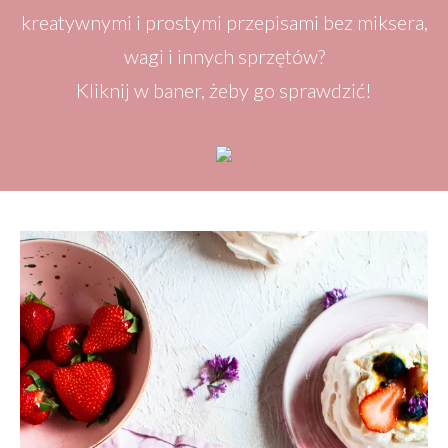
kreatywnymi i prostymi przepisami bez miksera,
wagi i innych sprzętów?
Kliknij w baner, żeby go sprawdzić!