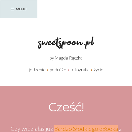
Skip
MENU
to
content
sweetspoon.pl
by Magda Rączka
jedzenie
•
podróże
•
fotografia
•
życie
Cześć!
Czy widziałaś już
Bardzo Słodkiego eBooka
z