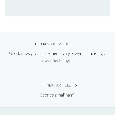
Post
PREVIOUS ARTICLE
Urodzinowy tort z kremem cytrynowym i frużeliną z
navigation
owoców leśnych
NEXT ARTICLE
Scones z malinami