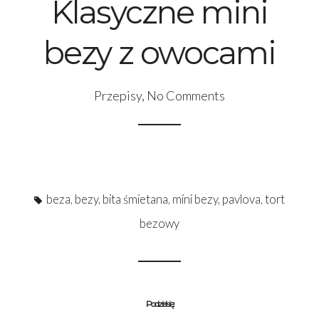
Klasyczne mini
bezy z owocami
Przepisy
,
No Comments
beza
,
bezy
,
bita śmietana
,
mini bezy
,
pavlova
,
tort
bezowy
Podziel się: