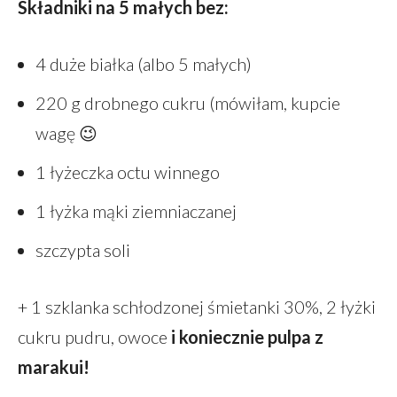
Składniki na 5 małych bez:
4 duże białka (albo 5 małych)
220 g drobnego cukru (mówiłam, kupcie
wagę 😉
1 łyżeczka octu winnego
1 łyżka mąki ziemniaczanej
szczypta soli
+ 1 szklanka schłodzonej śmietanki 30%, 2 łyżki
cukru pudru, owoce
i koniecznie pulpa z
marakui!